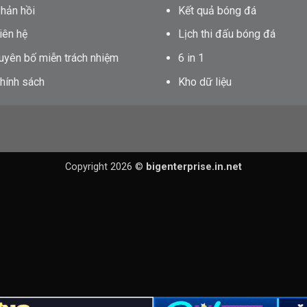
hản hồi
Kết quả bóng đá
iên hệ
Lịch thi đấu bóng đá
uyên bố miễn trách nhiệm
6 in 1
hính sách
Kho dữ liệu
Copyright 2026 ©
bigenterprise.in.net