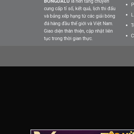
BONGDALU
là nền tảng chuyên
P
cung cấp tỉ số, kết quả, lịch thi đấu
L
và bảng xếp hạng từ các giải bóng
đá hàng đầu thế giới và Việt Nam.
T
Giao diện thân thiện, cập nhật liên
C
tục trong thời gian thực.