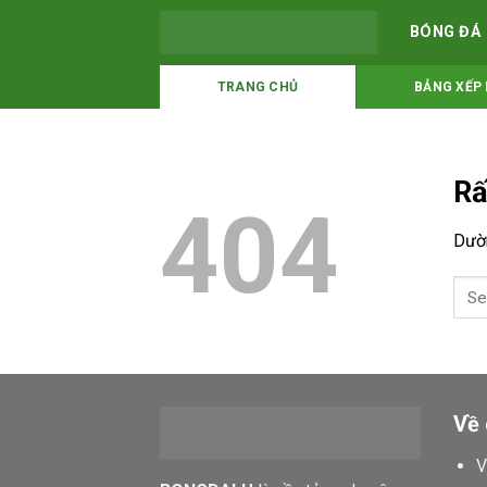
Bỏ
BÓNG ĐÁ
qua
nội
TRANG CHỦ
BẢNG XẾP
dung
Rấ
404
Dườn
Về 
V