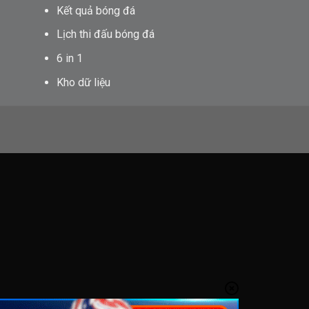
Kết quả bóng đá
Lịch thi đấu bóng đá
6 in 1
Kho dữ liệu