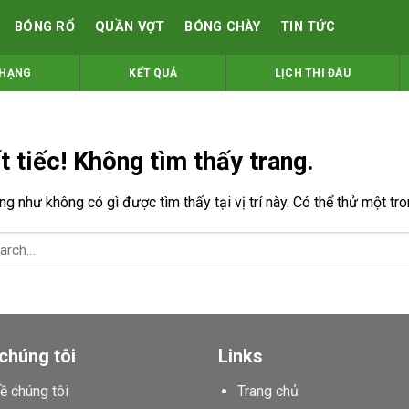
BÓNG RỔ
QUẦN VỢT
BÓNG CHÀY
TIN TỨC
 HẠNG
KẾT QUẢ
LỊCH THI ĐẤU
t tiếc! Không tìm thấy trang.
g như không có gì được tìm thấy tại vị trí này. Có thể thử một tr
chúng tôi
Links
ề chúng tôi
Trang chủ