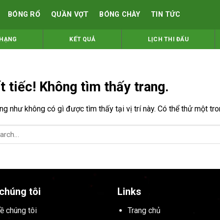
BÓNG RỔ
QUẦN VỢT
BÓNG CHÀY
TIN TỨC
 HẠNG
KẾT QUẢ
LỊCH THI ĐẤU
t tiếc! Không tìm thấy trang.
g như không có gì được tìm thấy tại vị trí này. Có thể thử một tr
chúng tôi
Links
ề chúng tôi
Trang chủ