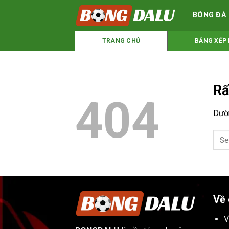
Bỏ
BÓNG ĐÁ
qua
nội
TRANG CHỦ
BẢNG XẾP
dung
Rấ
404
Dườn
Về 
V